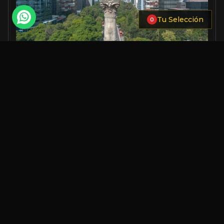
Tu Selección
0
TOCA PARA ELEGIR ACABADO, TAMAÑO Y AÑADIR A
TU SELECCIÓN