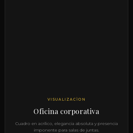
VISUALIZACÌON
Casa en la playa
Fotografía encapsulada en acrìlico y alumino
resistente a la humedad.