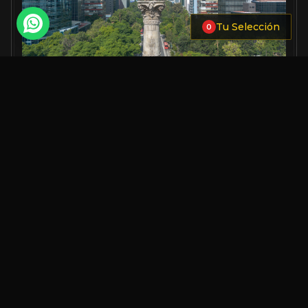
Tu Selección
0
TOCA PARA ELEGIR ACABADO, TAMAÑO Y AÑADIR A
TU SELECCIÓN