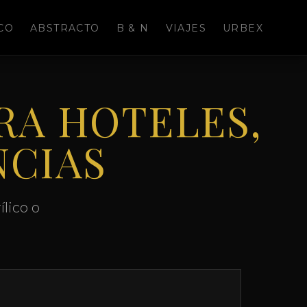
CO
ABSTRACTO
B & N
VIAJES
URBEX
RA HOTELES,
NCIAS
lico o