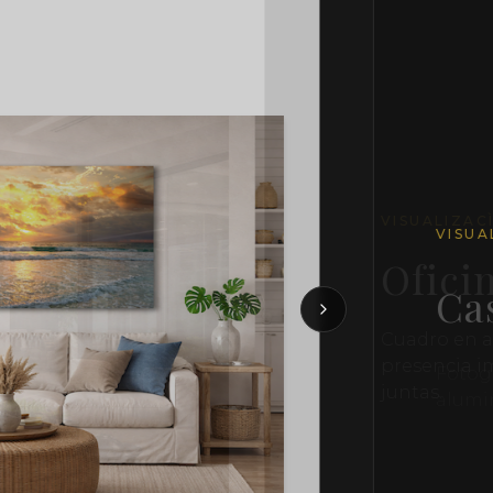
VISUA
Cas
Fotogr
alumi