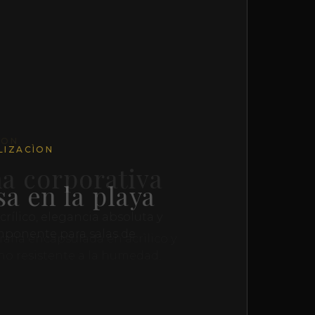
LIZACÌON
a en la playa
afía encapsulada en acrìlico y
no resistente a la humedad.