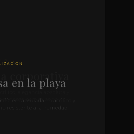
LIZACÌON
a en la playa
afía encapsulada en acrìlico y
no resistente a la humedad.