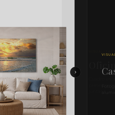
VISUA
Cas
Fotogr
alumi