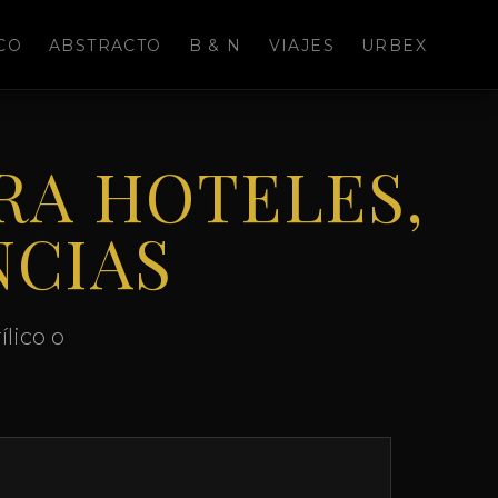
CO
ABSTRACTO
B & N
VIAJES
URBEX
RA HOTELES,
NCIAS
lico o