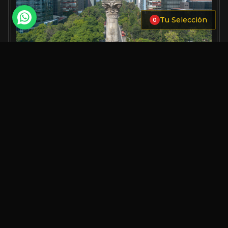
Tu Selección
0
TOCA PARA ELEGIR ACABADO, TAMAÑO Y AÑADIR A
TU SELECCIÓN